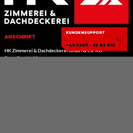
KUNDENSUPPORT
ANSCHRIFT
+49 5207 – 95 83 610
HK Zimmerei & Dachdeckerei GmbH & Co. KG
Fosse Bredde 29a
33758 Schloß Holte-Stukenbrock
KONTAKT
Kevin Hersch/Geschäftsführer
Telefon:
+49 (0) 5207 – 95 83 610