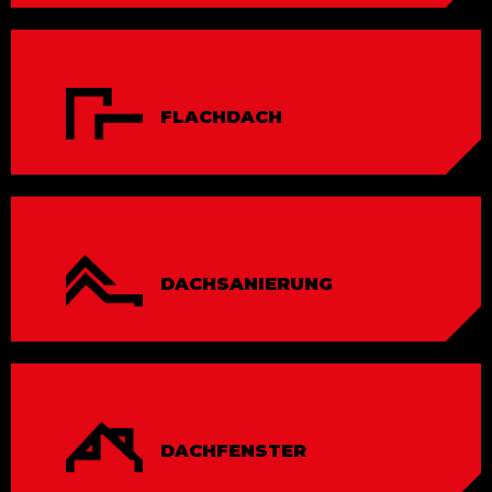
FLACHDACH
DACH­SANIERUNG
DACH­FENSTER